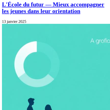
L'École du futur — Mieux accompagner
les jeunes dans leur orientation
13 janvier 2025